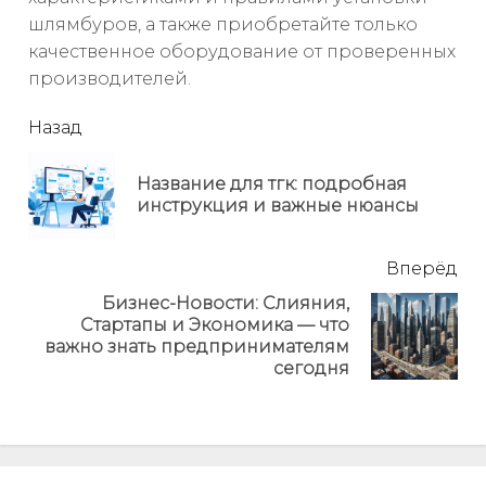
шлямбуров, а также приобретайте только
качественное оборудование от проверенных
производителей.
читать
Назад
еще
Название для тгк: подробная
Пр
инструкция и важные нюансы
но
Вперёд
Бизнес-Новости: Слияния,
Стартапы и Экономика — что
Next
важно знать предпринимателям
post:
сегодня