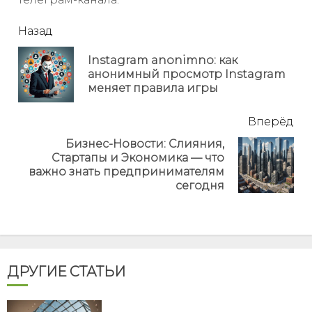
читать
Назад
еще
Instagram anonimno: как
Пр
анонимный просмотр Instagram
но
меняет правила игры
Вперёд
Бизнес-Новости: Слияния,
Стартапы и Экономика — что
Next
важно знать предпринимателям
post:
сегодня
ДРУГИЕ СТАТЬИ