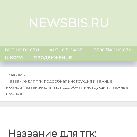
Skip
to
NEWSBIS.RU
content
ВСЕ НОВОСТИ
AUTHOR PAGE
БЕЗОПАСНОСТЬ
ШКОЛА
ПРОДВИЖЕНИЕ
Главная
Название для тгк: подробная инструкция и важные
нюансы
Название для тгк: подробная инструкция и важные
нюансы
Название для тгк: