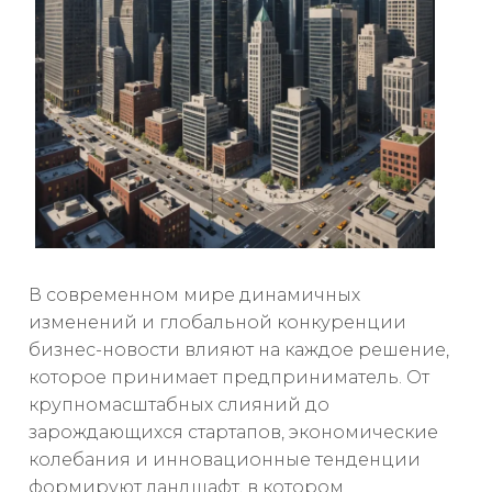
В современном мире динамичных
изменений и глобальной конкуренции
бизнес-новости влияют на каждое решение,
которое принимает предприниматель. От
крупномасштабных слияний до
зарождающихся стартапов, экономические
колебания и инновационные тенденции
формируют ландшафт, в котором